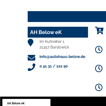
AH Below eK
Im Kuhreiher 1
21357 Bardowick
info@autohaus-below.de
0 41 31 / 122 90
AH Below eK