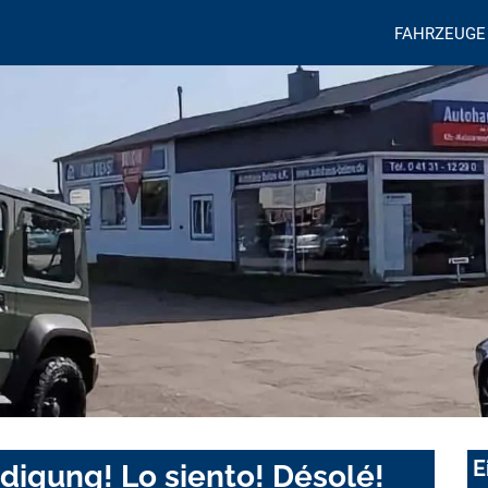
FAHRZEUGE
E
digung! Lo siento! Désolé!