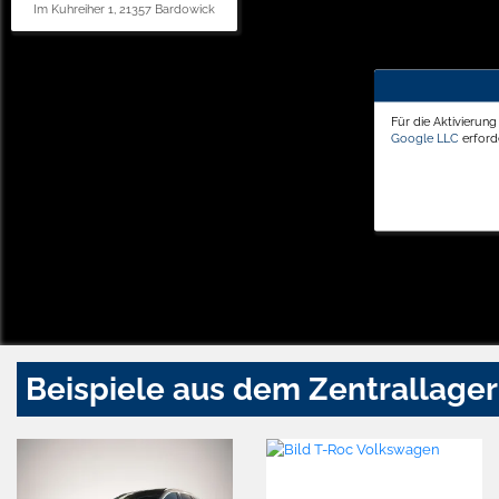
Im Kuhreiher 1, 21357 Bardowick
Für die Aktivierun
Google LLC
erforde
Beispiele aus dem Zentrallager