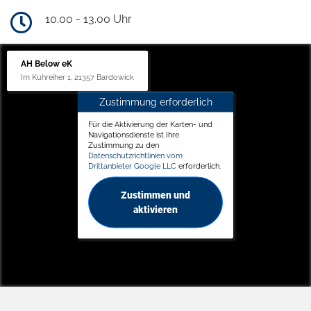
10.00 - 13.00 Uhr
AH Below eK
Im Kuhreiher 1, 21357 Bardowick
Zustimmung erforderlich
Für die Aktivierung der Karten- und
Navigationsdienste ist Ihre
Zustimmung zu den
Datenschutzrichtlinien vom
Drittanbieter Google LLC
erforderlich.
Zustimmen und
aktivieren