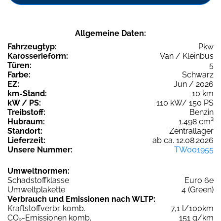
Allgemeine Daten:
Fahrzeugtyp:
Pkw
Karosserieform:
Van / Kleinbus
Türen:
5
Farbe:
Schwarz
EZ:
Jun / 2026
km-Stand:
10 km
kW / PS:
110 kW/ 150 PS
Treibstoff:
Benzin
Hubraum:
1.498 cm³
Standort:
Zentrallager
Lieferzeit:
ab ca. 12.08.2026
Unsere Nummer:
TW001955
Umweltnormen:
Schadstoffklasse
Euro 6e
Umweltplakette
4 (Green)
Verbrauch und Emissionen nach WLTP:
Kraftstoffverbr. komb.
7,1 l/100km
CO
-Emissionen komb.
151 g/km
2