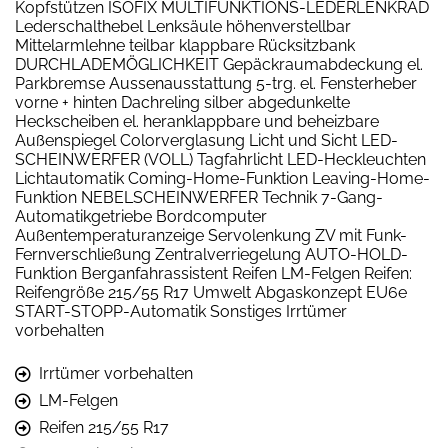
Kopfstützen ISOFIX MULTIFUNKTIONS-LEDERLENKRAD
Lederschalthebel Lenksäule höhenverstellbar
Mittelarmlehne teilbar klappbare Rücksitzbank
DURCHLADEMÖGLICHKEIT Gepäckraumabdeckung el.
Parkbremse Aussenausstattung 5-trg. el. Fensterheber
vorne + hinten Dachreling silber abgedunkelte
Heckscheiben el. heranklappbare und beheizbare
Außenspiegel Colorverglasung Licht und Sicht LED-
SCHEINWERFER (VOLL) Tagfahrlicht LED-Heckleuchten
Lichtautomatik Coming-Home-Funktion Leaving-Home-
Funktion NEBELSCHEINWERFER Technik 7-Gang-
Automatikgetriebe Bordcomputer
Außentemperaturanzeige Servolenkung ZV mit Funk-
Fernverschließung Zentralverriegelung AUTO-HOLD-
Funktion Berganfahrassistent Reifen LM-Felgen Reifen:
Reifengröße 215/55 R17 Umwelt Abgaskonzept EU6e
START-STOPP-Automatik Sonstiges Irrtümer
vorbehalten
Irrtümer vorbehalten
LM-Felgen
Reifen 215/55 R17