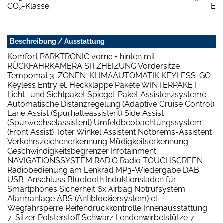
CO
-Klasse
E
2
Beschreibung / Ausstattung
Komfort PARKTRONIC vorne + hinten mit
RÜCKFAHRKAMERA SITZHEIZUNG Vordersitze
Tempomat 3-ZONEN-KLIMAAUTOMATIK KEYLESS-GO
Keyless Entry el. Heckklappe Pakete WINTERPAKET
Licht- und Sichtpaket Spiegel-Paket Assistenzsysteme
Automatische Distanzregelung (Adaptive Cruise Control)
Lane Assist (Spurhalteassistent) Side Assist
(Spurwechselassistent) Umfeldbeobachtungssystem
(Front Assist) Toter Winkel Assistent Notbrems-Assistent
Verkehrszeichenerkennung Müdigkeitserkennung
Geschwindigkeitsbegrenzer Infotainment
NAVIGATIONSSYSTEM RADIO Radio TOUCHSCREEN
Radiobedienung am Lenkrad MP3-Wiedergabe DAB
USB-Anschluss Bluetooth Induktionsladen für
Smartphones Sicherheit 6x Airbag Notrufsystem
Alarmanlage ABS (Antiblockiersystem) el.
Wegfahrsperre Reifendruckkontrolle Innenausstattung
7-Sitzer Polsterstoff Schwarz Lendenwirbelstütze 7-