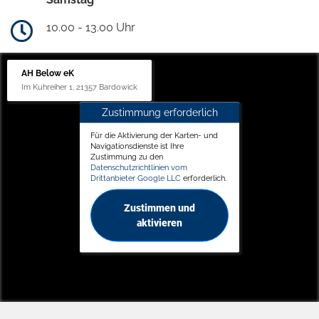
10.00 - 13.00 Uhr
AH Below eK
Im Kuhreiher 1, 21357 Bardowick
Zustimmung erforderlich
Für die Aktivierung der Karten- und
Navigationsdienste ist Ihre
Zustimmung zu den
Datenschutzrichtlinien vom
Drittanbieter Google LLC
erforderlich.
Zustimmen und
aktivieren