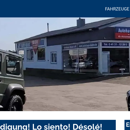
FAHRZEUGE
E
digung! Lo siento! Désolé!