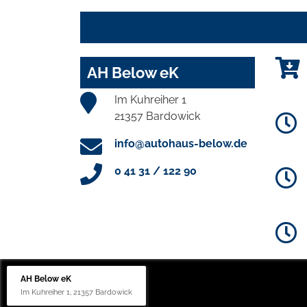
AH Below eK
Im Kuhreiher 1
21357 Bardowick
info@autohaus-below.de
0 41 31 / 122 90
AH Below eK
Im Kuhreiher 1, 21357 Bardowick