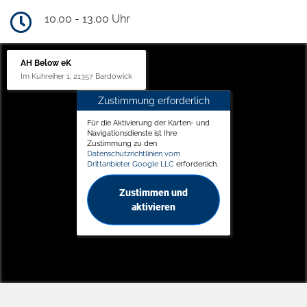
10.00 - 13.00 Uhr
AH Below eK
Im Kuhreiher 1, 21357 Bardowick
Zustimmung erforderlich
Für die Aktivierung der Karten- und
Navigationsdienste ist Ihre
Zustimmung zu den
Datenschutzrichtlinien vom
Drittanbieter Google LLC
erforderlich.
Zustimmen und
aktivieren