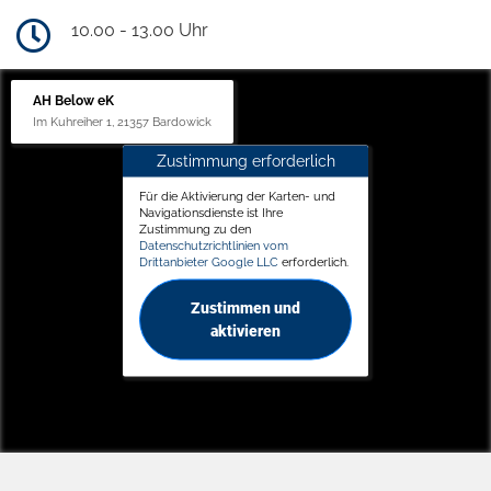
10.00 - 13.00 Uhr
AH Below eK
Im Kuhreiher 1, 21357 Bardowick
Zustimmung erforderlich
Für die Aktivierung der Karten- und
Navigationsdienste ist Ihre
Zustimmung zu den
Datenschutzrichtlinien vom
Drittanbieter Google LLC
erforderlich.
Zustimmen und
aktivieren