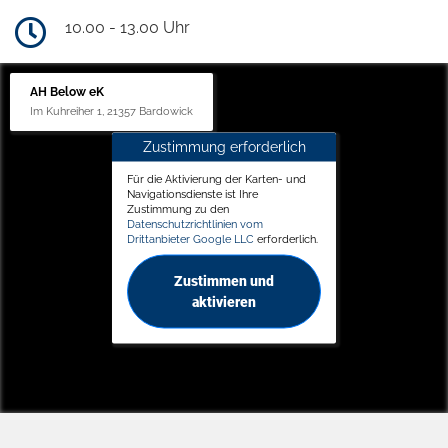
10.00 - 13.00 Uhr
AH Below eK
Im Kuhreiher 1, 21357 Bardowick
Zustimmung erforderlich
Für die Aktivierung der Karten- und
Navigationsdienste ist Ihre
Zustimmung zu den
Datenschutzrichtlinien vom
Drittanbieter Google LLC
erforderlich.
Zustimmen und
aktivieren