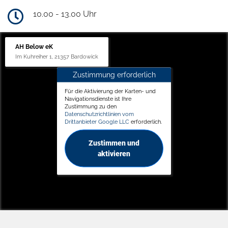
10.00 - 13.00 Uhr
AH Below eK
Im Kuhreiher 1, 21357 Bardowick
Zustimmung erforderlich
Für die Aktivierung der Karten- und
Navigationsdienste ist Ihre
Zustimmung zu den
Datenschutzrichtlinien vom
Drittanbieter Google LLC
erforderlich.
Zustimmen und
aktivieren