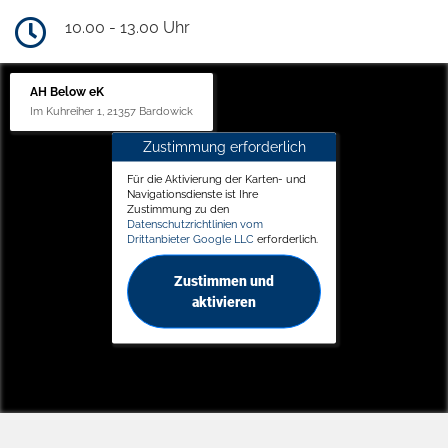
10.00 - 13.00 Uhr
AH Below eK
Im Kuhreiher 1, 21357 Bardowick
Zustimmung erforderlich
Für die Aktivierung der Karten- und
Navigationsdienste ist Ihre
Zustimmung zu den
Datenschutzrichtlinien vom
Drittanbieter Google LLC
erforderlich.
Zustimmen und
aktivieren