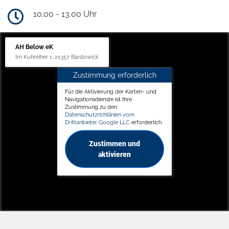
10.00 - 13.00 Uhr
AH Below eK
Im Kuhreiher 1, 21357 Bardowick
Zustimmung erforderlich
Für die Aktivierung der Karten- und
Navigationsdienste ist Ihre
Zustimmung zu den
Datenschutzrichtlinien vom
Drittanbieter Google LLC
erforderlich.
Zustimmen und
aktivieren