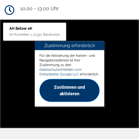
10.00 - 13.00 Uhr
AH Below eK
Im Kuhreiher 1, 21357 Bardowick
Zustimmung erforderlich
Für die Aktivierung der Karten- und
Navigationsdienste ist Ihre
Zustimmung zu den
Datenschutzrichtlinien vom
Drittanbieter Google LLC
erforderlich.
Zustimmen und
aktivieren