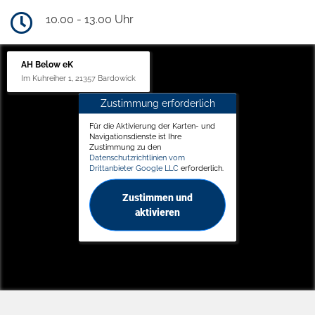
10.00 - 13.00 Uhr
AH Below eK
Im Kuhreiher 1, 21357 Bardowick
Zustimmung erforderlich
Für die Aktivierung der Karten- und
Navigationsdienste ist Ihre
Zustimmung zu den
Datenschutzrichtlinien vom
Drittanbieter Google LLC
erforderlich.
Zustimmen und
aktivieren