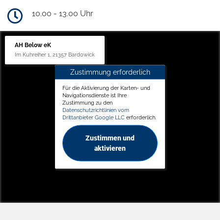
10.00 - 13.00 Uhr
AH Below eK
Im Kuhreiher 1, 21357 Bardowick
Zustimmung erforderlich
Für die Aktivierung der Karten- und
Navigationsdienste ist Ihre
Zustimmung zu den
Datenschutzrichtlinien vom
Drittanbieter Google LLC
erforderlich.
Zustimmen und
aktivieren