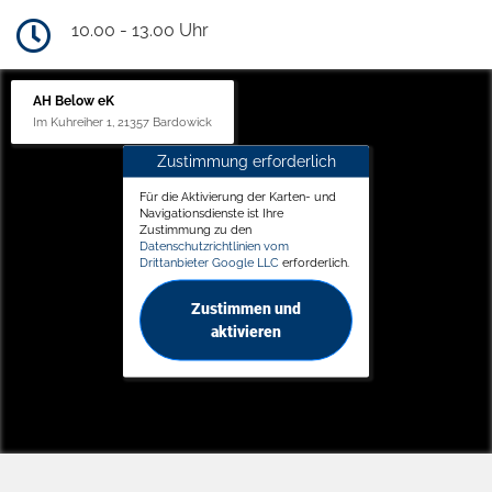
10.00 - 13.00 Uhr
AH Below eK
Im Kuhreiher 1, 21357 Bardowick
Zustimmung erforderlich
Für die Aktivierung der Karten- und
Navigationsdienste ist Ihre
Zustimmung zu den
Datenschutzrichtlinien vom
Drittanbieter Google LLC
erforderlich.
Zustimmen und
aktivieren