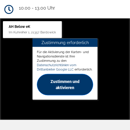
10.00 - 13.00 Uhr
AH Below eK
Im Kuhreiher 1, 21357 Bardowick
Zustimmung erforderlich
Für die Aktivierung der Karten- und
Navigationsdienste ist Ihre
Zustimmung zu den
Datenschutzrichtlinien vom
Drittanbieter Google LLC
erforderlich.
Zustimmen und
aktivieren