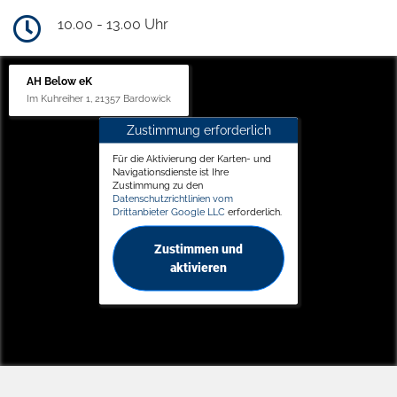
10.00 - 13.00 Uhr
AH Below eK
Im Kuhreiher 1, 21357 Bardowick
Zustimmung erforderlich
Für die Aktivierung der Karten- und
Navigationsdienste ist Ihre
Zustimmung zu den
Datenschutzrichtlinien vom
Drittanbieter Google LLC
erforderlich.
Zustimmen und
aktivieren