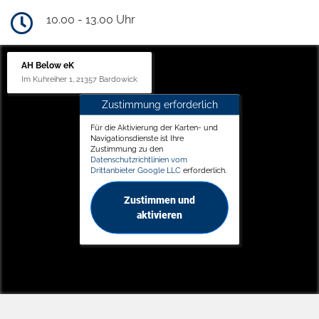
10.00 - 13.00 Uhr
AH Below eK
Im Kuhreiher 1, 21357 Bardowick
Zustimmung erforderlich
Für die Aktivierung der Karten- und
Navigationsdienste ist Ihre
Zustimmung zu den
Datenschutzrichtlinien vom
Drittanbieter Google LLC
erforderlich.
Zustimmen und
aktivieren