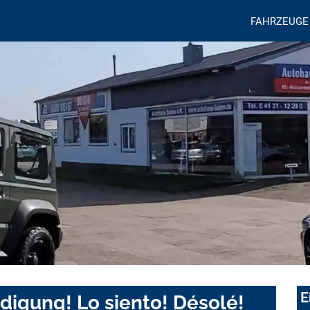
FAHRZEUGE
E
digung! Lo siento! Désolé!