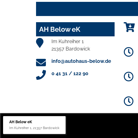
AH Below eK
Im Kuhreiher 1
21357 Bardowick
info@autohaus-below.de
0 41 31 / 122 90
AH Below eK
Im Kuhreiher 1, 21357 Bardowick