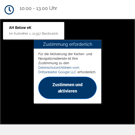
10.00 - 13.00 Uhr
AH Below eK
Im Kuhreiher 1, 21357 Bardowick
Zustimmung erforderlich
Für die Aktivierung der Karten- und
Navigationsdienste ist Ihre
Zustimmung zu den
Datenschutzrichtlinien vom
Drittanbieter Google LLC
erforderlich.
Zustimmen und
aktivieren