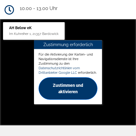
10.00 - 13.00 Uhr
AH Below eK
Im Kuhreiher 1, 21357 Bardowick
Zustimmung erforderlich
Für die Aktivierung der Karten- und
Navigationsdienste ist Ihre
Zustimmung zu den
Datenschutzrichtlinien vom
Drittanbieter Google LLC
erforderlich.
Zustimmen und
aktivieren